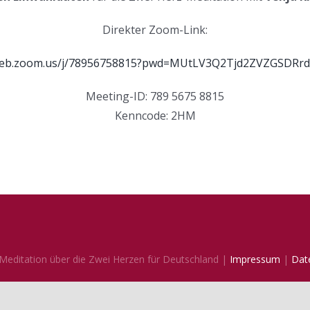
Direkter Zoom-Link:
2web.zoom.us/j/78956758815?pwd=MUtLV3Q2Tjd2ZVZGSDRr
Meeting-ID: 789 5675 8815
Kenncode: 2HM
Meditation über die Zwei Herzen für Deutschland |
Impressum
|
Dat