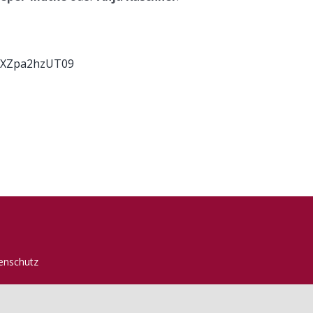
dXZpa2hzUT09
enschutz